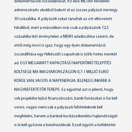
dokumentációk összeállítását. Az első METÁR tenderen
adminisztratív okokból bukott el az összes pályázó mintegy
30 százaléka. A pályázók sokat tanultak az ott elkövetett
hibákból, mert a másodikon már csak a pályázatok 12,5
százaléka lett érvénytelen a MEKH adatközlése szerint, de
ettől még most is igaz, hogy egy ilyen dokumentáció
összeállítása egy felkészült csapatnak is több hetes munkát
ad. EGY MEGAWATT KAPACITÁSÚ NAPERŐMŰ TELEPÍTÉS
KÖLTSÉGE MA MAGYARORSZÁGON 0,7-1 MILLIÓ EURÓ
KÖRÜL VAN, VAGYIS A NAPENERGIA JELENLEG INKÁBB A
NAGYBEFEKTETŐK TEREPE. Ez egyúttal azt is jelenti, hogy
sok projektbe külső finanszírozást, banki forrásokat is be kell
vonni, vagyis nemcsak a pályázati feltételeknek kell
megfelelni, hanem a bankok kockázatkerülési hajlandóságát
is le kell győznie a beruházóknak. Ezzel együtt a befektetés