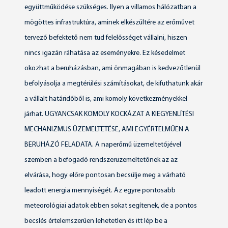
együttműködése szükséges. Ilyen a villamos hálózatban a
mögöttes infrastruktúra, aminek elkészültére az erőművet
tervező befektető nem tud felelősséget vállalni, hiszen
nincs igazán ráhatása az eseményekre. Ez késedelmet
okozhat a beruházásban, ami önmagában is kedvezőtlenül
befolyásolja a megtérülési számításokat, de kifuthatunk akár
a vállalt határidőből is, ami komoly következményekkel
járhat. UGYANCSAK KOMOLY KOCKÁZAT A KIEGYENLÍTÉSI
MECHANIZMUS ÜZEMELTETÉSE, AMI EGYÉRTELMŰEN A
BERUHÁZÓ FELADATA. A naperőmű üzemeltetőjével
szemben a befogadó rendszerüzemeltetőnek az az
elvárása, hogy előre pontosan becsülje meg a várható
leadott energia mennyiségét. Az egyre pontosabb
meteorológiai adatok ebben sokat segítenek, de a pontos
becslés értelemszerűen lehetetlen és itt lép be a