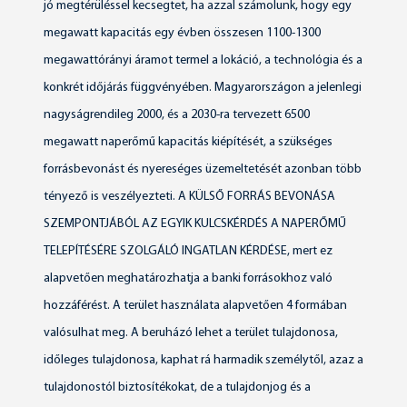
jó megtérüléssel kecsegtet, ha azzal számolunk, hogy egy
megawatt kapacitás egy évben összesen 1100-1300
megawattórányi áramot termel a lokáció, a technológia és a
konkrét időjárás függvényében. Magyarországon a jelenlegi
nagyságrendileg 2000, és a 2030-ra tervezett 6500
megawatt naperőmű kapacitás kiépítését, a szükséges
forrásbevonást és nyereséges üzemeltetését azonban több
tényező is veszélyezteti. A KÜLSŐ FORRÁS BEVONÁSA
SZEMPONTJÁBÓL AZ EGYIK KULCSKÉRDÉS A NAPERŐMŰ
TELEPÍTÉSÉRE SZOLGÁLÓ INGATLAN KÉRDÉSE, mert ez
alapvetően meghatározhatja a banki forrásokhoz való
hozzáférést. A terület használata alapvetően 4 formában
valósulhat meg. A beruházó lehet a terület tulajdonosa,
időleges tulajdonosa, kaphat rá harmadik személytől, azaz a
tulajdonostól biztosítékokat, de a tulajdonjog és a