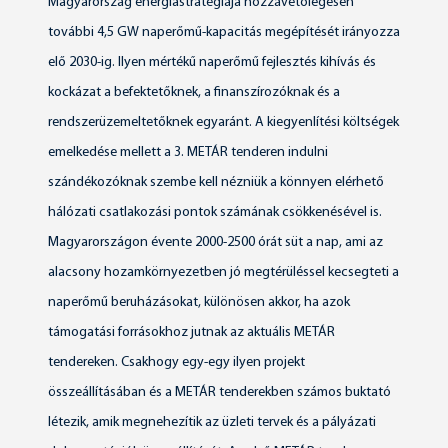
Magyarország energiastratégiája hozzávetőlegesen
további 4,5 GW naperőmű-kapacitás megépítését irányozza
elő 2030-ig. Ilyen mértékű naperőmű fejlesztés kihívás és
kockázat a befektetőknek, a finanszírozóknak és a
rendszerüzemeltetőknek egyaránt. A kiegyenlítési költségek
emelkedése mellett a 3. METÁR tenderen indulni
szándékozóknak szembe kell nézniük a könnyen elérhető
hálózati csatlakozási pontok számának csökkenésével is.
Magyarországon évente 2000-2500 órát süt a nap, ami az
alacsony hozamkörnyezetben jó megtérüléssel kecsegteti a
naperőmű beruházásokat, különösen akkor, ha azok
támogatási forrásokhoz jutnak az aktuális METÁR
tendereken. Csakhogy egy-egy ilyen projekt
összeállításában és a METÁR tenderekben számos buktató
létezik, amik megnehezítik az üzleti tervek és a pályázati