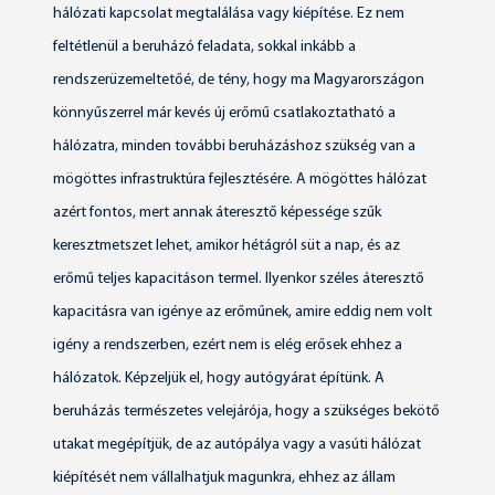
hálózati kapcsolat megtalálása vagy kiépítése. Ez nem
feltétlenül a beruházó feladata, sokkal inkább a
rendszerüzemeltetőé, de tény, hogy ma Magyarországon
könnyűszerrel már kevés új erőmű csatlakoztatható a
hálózatra, minden további beruházáshoz szükség van a
mögöttes infrastruktúra fejlesztésére. A mögöttes hálózat
azért fontos, mert annak áteresztő képessége szűk
keresztmetszet lehet, amikor hétágról süt a nap, és az
erőmű teljes kapacitáson termel. Ilyenkor széles áteresztő
kapacitásra van igénye az erőműnek, amire eddig nem volt
igény a rendszerben, ezért nem is elég erősek ehhez a
hálózatok. Képzeljük el, hogy autógyárat építünk. A
beruházás természetes velejárója, hogy a szükséges bekötő
utakat megépítjük, de az autópálya vagy a vasúti hálózat
kiépítését nem vállalhatjuk magunkra, ehhez az állam