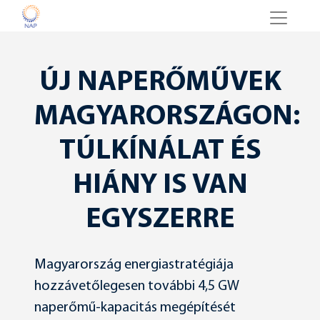
ÚJ NAPERŐMŰVEK
MAGYARORSZÁGON:
TÚLKÍNÁLAT ÉS
HIÁNY IS VAN
EGYSZERRE
Magyarország energiastratégiája
hozzávetőlegesen további 4,5 GW
naperőmű-kapacitás megépítését