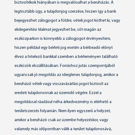
biztosítékok hiányában is megvalósulhat a beruházás. A
legtisztább ügy, a tulajdonjog szerzése, hiszen így a bank
bejegyezhet zálogjogot a földre, vételi jogot köthet ki, vagy
elidegenítési tilalmat jegyezhet be, sőt magán az
eszközparkon is könnyebb a zálogjogot érvényesíteni,
hiszen például egy bérleti jog esetén a bérbeadó előnyt
élvez a hitelező bankkal szemben a bérleményen található
eszközök elszállításában. Forráshoz jutás szempontjából
ugyancsak jó megoldás az ideiglenes tulajdonjog, amikor a
beruházó vételi vagy visszavásárlási jogot biztosít az
eredeti tulajdonosnak az üzemidő végére. Ezzel a
megoldással ráadásul néha árkedvezmény is elérhető a
területszerzés folyamán. Nem ilyen egyszerű a helyzet,
amikor a beruházó csak az üzembe helyezéskor, vagy
valamely más időpontban válik a terület tulajdonosává,