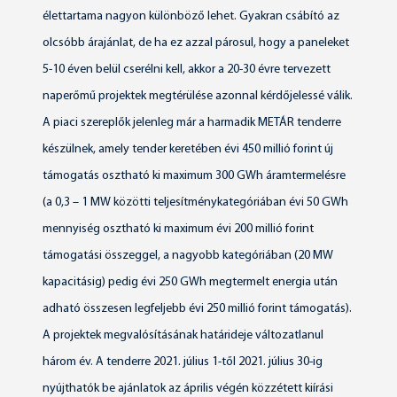
élettartama nagyon különböző lehet. Gyakran csábító az
olcsóbb árajánlat, de ha ez azzal párosul, hogy a paneleket
5-10 éven belül cserélni kell, akkor a 20-30 évre tervezett
naperőmű projektek megtérülése azonnal kérdőjelessé válik.
A piaci szereplők jelenleg már a harmadik METÁR tenderre
készülnek, amely tender keretében évi 450 millió forint új
támogatás osztható ki maximum 300 GWh áramtermelésre
(a 0,3 – 1 MW közötti teljesítménykategóriában évi 50 GWh
mennyiség osztható ki maximum évi 200 millió forint
támogatási összeggel, a nagyobb kategóriában (20 MW
kapacitásig) pedig évi 250 GWh megtermelt energia után
adható összesen legfeljebb évi 250 millió forint támogatás).
A projektek megvalósításának határideje változatlanul
három év. A tenderre 2021. július 1-től 2021. július 30-ig
nyújthatók be ajánlatok az április végén közzétett kiírási