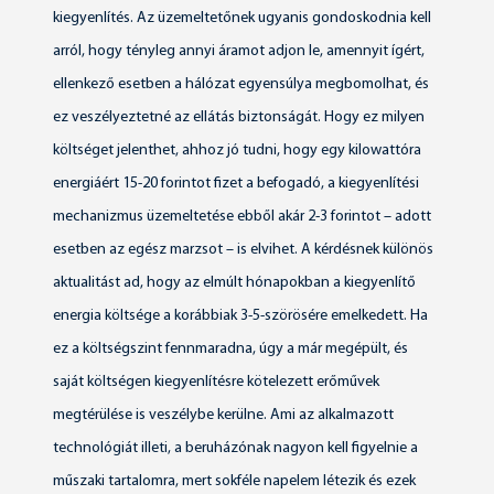
kiegyenlítés. Az üzemeltetőnek ugyanis gondoskodnia kell
arról, hogy tényleg annyi áramot adjon le, amennyit ígért,
ellenkező esetben a hálózat egyensúlya megbomolhat, és
ez veszélyeztetné az ellátás biztonságát. Hogy ez milyen
költséget jelenthet, ahhoz jó tudni, hogy egy kilowattóra
energiáért 15-20 forintot fizet a befogadó, a kiegyenlítési
mechanizmus üzemeltetése ebből akár 2-3 forintot – adott
esetben az egész marzsot – is elvihet. A kérdésnek különös
aktualitást ad, hogy az elmúlt hónapokban a kiegyenlítő
energia költsége a korábbiak 3-5-szörösére emelkedett. Ha
ez a költségszint fennmaradna, úgy a már megépült, és
saját költségen kiegyenlítésre kötelezett erőművek
megtérülése is veszélybe kerülne. Ami az alkalmazott
technológiát illeti, a beruházónak nagyon kell figyelnie a
műszaki tartalomra, mert sokféle napelem létezik és ezek