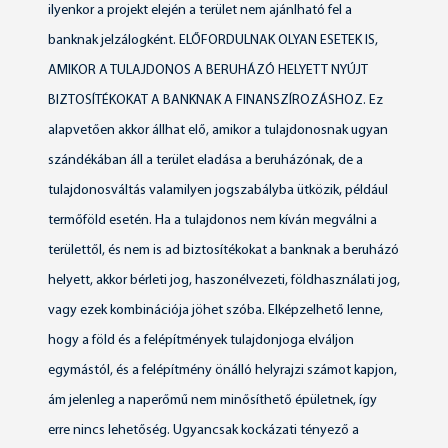
ilyenkor a projekt elején a terület nem ajánlható fel a
banknak jelzálogként. ELŐFORDULNAK OLYAN ESETEK IS,
AMIKOR A TULAJDONOS A BERUHÁZÓ HELYETT NYÚJT
BIZTOSÍTÉKOKAT A BANKNAK A FINANSZÍROZÁSHOZ. Ez
alapvetően akkor állhat elő, amikor a tulajdonosnak ugyan
szándékában áll a terület eladása a beruházónak, de a
tulajdonosváltás valamilyen jogszabályba ütközik, például
termőföld esetén. Ha a tulajdonos nem kíván megválni a
területtől, és nem is ad biztosítékokat a banknak a beruházó
helyett, akkor bérleti jog, haszonélvezeti, földhasználati jog,
vagy ezek kombinációja jöhet szóba. Elképzelhető lenne,
hogy a föld és a felépítmények tulajdonjoga elváljon
egymástól, és a felépítmény önálló helyrajzi számot kapjon,
ám jelenleg a naperőmű nem minősíthető épületnek, így
erre nincs lehetőség. Ugyancsak kockázati tényező a