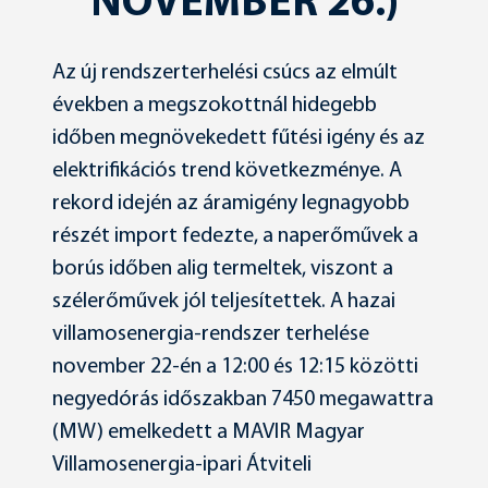
NOVEMBER 26.)
Az új rendszerterhelési csúcs az elmúlt
években a megszokottnál hidegebb
időben megnövekedett fűtési igény és az
elektrifikációs trend következménye. A
rekord idején az áramigény legnagyobb
részét import fedezte, a naperőművek a
borús időben alig termeltek, viszont a
szélerőművek jól teljesítettek. A hazai
villamosenergia-rendszer terhelése
november 22-én a 12:00 és 12:15 közötti
negyedórás időszakban 7450 megawattra
(MW) emelkedett a MAVIR Magyar
Villamosenergia-ipari Átviteli