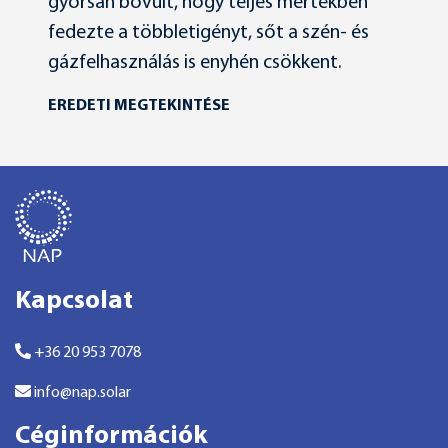
gyorsan bővült, hogy teljes mértékben
fedezte a többletigényt, sőt a szén- és
gázfelhasználás is enyhén csökkent.
EREDETI MEGTEKINTÉSE
Kapcsolat
+36 20 953 7078
info@nap.solar
Céginformációk