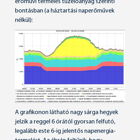
erőművi termelés tüzelőanyag szerinti
bontásban (a háztartási naperőművek
nélkül):
A grafikonon látható nagy sárga hegyek
jelzik a reggel 6 órától gyorsan felfutó,
legalább este 6-ig jelentős napenergia-