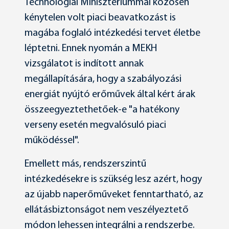
Technológiai Minisztériummal közösen
kénytelen volt piaci beavatkozást is
magába foglaló intézkedési tervet életbe
léptetni. Ennek nyomán a MEKH
vizsgálatot is indított annak
megállapítására, hogy a szabályozási
energiát nyújtó erőművek által kért árak
összeegyeztethetőek-e "a hatékony
verseny esetén megvalósuló piaci
működéssel".
Emellett más, rendszerszintű
intézkedésekre is szükség lesz azért, hogy
az újabb naperőműveket fenntartható, az
ellátásbiztonságot nem veszélyeztető
módon lehessen integrálni a rendszerbe.