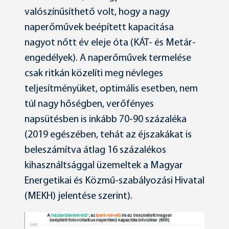
valószínűsíthető volt, hogy a nagy
naperőművek beépített kapacitása
nagyot nőtt év eleje óta (KÁT- és Metár-
engedélyek). A naperőművek termelése
csak ritkán közelíti meg névleges
teljesítményüket, optimális esetben, nem
túl nagy hőségben, verőfényes
napsütésben is inkább 70-90 százaléka
(2019 egészében, tehát az éjszakákat is
beleszámítva átlag 16 százalékos
kihasználtsággal üzemeltek a Magyar
Energetikai és Közmű-szabályozási Hivatal
(MEKH) jelentése szerint).