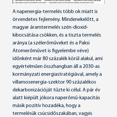
A napenergia-termelés több ok miatt is
örvendetes fejlemény. Mindenekelőtt, a
magyar áramtermelés szén-dioxid-
kibocsátása csökken, és a tiszta termelés
aránya (a szélerőműveket és a Paksi
Atomerőművet is figyelembe véve)
időnként már 80 százalék körül alakul, ami
egyértelműen összhangban áll a 2030-as
kormányzati energiastratégiával, amely a
villamosenergia-szektor 90 százalékos
dekarbonizációját tűzte ki célul. A pár év
alatt kiépült jókora naperőmű-kapacitás
másik pozitív hozadéka, hogy a
termelésük csúcsidőszakában, vagyis