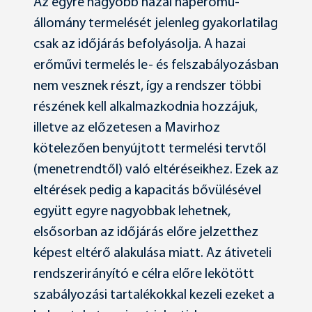
Az egyre nagyobb hazai naperőmű-
állomány termelését jelenleg gyakorlatilag
csak az időjárás befolyásolja. A hazai
erőművi termelés le- és felszabályozásban
nem vesznek részt, így a rendszer többi
részének kell alkalmazkodnia hozzájuk,
illetve az előzetesen a Mavirhoz
kötelezően benyújtott termelési tervtől
(menetrendtől) való eltéréseikhez. Ezek az
eltérések pedig a kapacitás bővülésével
együtt egyre nagyobbak lehetnek,
elsősorban az időjárás előre jelzetthez
képest eltérő alakulása miatt. Az átiveteli
rendszerirányító e célra előre lekötött
szabályozási tartalékokkal kezeli ezeket a