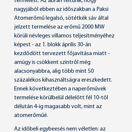
termelést. Az ábrán feltűnik, hogy
nagyjából ebben az időszakban a Paksi
Atomerőmű legalsó, sötétkék sáv által
jelzett termelése az erőmű 2000 MW
körüli névleges villamos teljesítményéhez
képest - az 1. blokk április 30-án
kezdődött tervezett főjavítása miatt -
amúgy is csökkent szintről még
alacsonyabbra, alig több mint 50
százalékos kihasználtságra ereszkedett.
Ennek következtében a naperőművek
termelése körülbelül délelőtt fél 10-től
délután 4-ig magasabb volt, mint az
atomerőműé.
Az időbeli egybeesés nem véletlen: az