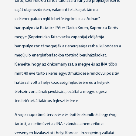
tartó, szén-dioxid tartós tárolására irányuló projektjeinket is
saját olajmezőinken, valamint fel akarjuk tárni a
szélenergiában rejlő lehetőségeket is az Adrián" -
hangsúlyozta Ratatics Péter. Darko Koren, Kapronca-Körös
megye (Koprivnicko-Krizevacka zupanija) elöljárója
hangsúlyozta: támogatják az energiaágazatba, különösen a
megújuló energiaforrásokba történő beruházásokat.
Kiemelte, hogy az önkormányzat, a megye és az INA több
mint 40 éve tartó sikeres együttműködése rendkívül pozitív
hatással volt a helyi közösség fejlődésére és a helyiek
életszínvonalának javulására, ezáltal a megye egész
területének általános fejlesztésére is.
A virjei naperőmű tervezése és építése körülbelül egy évig
tartott, az erőművet az INA számára a nemzetközi
versenyen kiválasztott helyi Koncar - Inzenjering vállalat