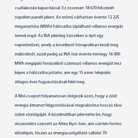
csatlakozási kapacitással. Ez összesen 18 670 felszerelt
napelem panelt jelent. Az erőmű várhatóan évente 12 225
megawattóra (MWh) hálózatba táplálható villamos energiát
termel majd. Az INA jelenleg Sziszeken is épít egy
naperőművet, amely a következő hónapokban kezdi meg
működését, ezzel pedig az INA már évente mintegy 16 000
MWh megújuló forrásokból származó villamos energiát lesz
képes a hálózatba juttatni, ami egy 15 ezres település
átlagos éves fogyasztásának felel meg.
A Mol-csoport folyamatosan dolgozik azon, hogy a zöld
energia átmenet felgyorsításával megvalósítsa hosszú távú
üzleti stratégiáját. A közelmúltban jelentette be, hogy
részesedést szerzett az Alteo Nyrt.-ben, ami szintén fontos
előrelépés, hiszen az energiaszolgáltató vállalat 70