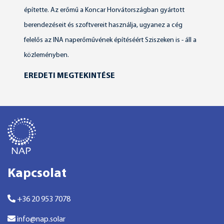
építette. Az erőmű a Koncar Horvátországban gyártott
berendezéseit és szoftvereit használja, ugyanez a cég
felelős az INA naperőművének építéséért Sziszeken is - áll a
közleményben.
EREDETI MEGTEKINTÉSE
Kapcsolat
+36 20 953 7078
info@nap.solar