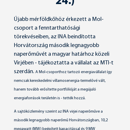
24.)
Újabb mérföldkőhöz érkezett a Mol-
csoport a fenntarthatósági
törekvéseiben, az INA beindította
Horvátország második legnagyobb
naperőművét a magyar határhoz közeli
Virjében - tájékoztatta a vállalat az MTI-t
szerdán.
A Mol-csoporthoz tartozó energiavállalat így
nemcsak kereskedelmi villamosenergia-termelővé vált,
hanem tovább erősítette portfólióját a megújuló
energiaforrások területén is - tették hozzá.
A sajtóközlemény szerint az INA virjei naperőműve a
második legnagyobb naperőmű Horvátországban, 10,2
megawatt (MW) beépített kapacitással és 9 MW