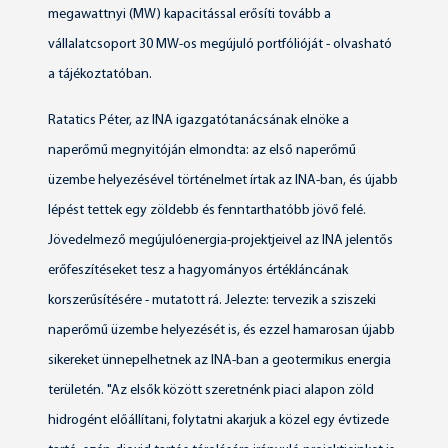
megawattnyi (MW) kapacitással erősíti tovább a
vállalatcsoport 30 MW-os megújuló portfólióját - olvasható
a tájékoztatóban.
Ratatics Péter, az INA igazgatótanácsának elnöke a
naperőmű megnyitóján elmondta: az első naperőmű
üzembe helyezésével történelmet írtak az INA-ban, és újabb
lépést tettek egy zöldebb és fenntarthatóbb jövő felé.
Jövedelmező megújulóenergia-projektjeivel az INA jelentős
erőfeszítéseket tesz a hagyományos értékláncának
korszerűsítésére - mutatott rá. Jelezte: tervezik a sziszeki
naperőmű üzembe helyezését is, és ezzel hamarosan újabb
sikereket ünnepelhetnek az INA-ban a geotermikus energia
területén. "Az elsők között szeretnénk piaci alapon zöld
hidrogént előállítani, folytatni akarjuk a közel egy évtizede